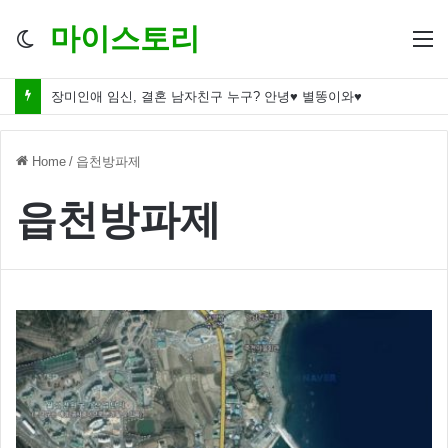
마이스토리
Switch
M
skin
장미인애 임신, 결혼 남자친구 누구? 안녕♥ 별똥이와♥
Home
/
읍천방파제
읍천방파제