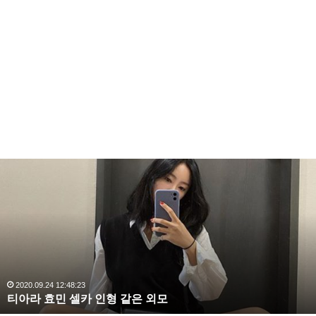
티
아
라
효
민
셀
카
인
형
2020.09.24 12:48:23
티아라 효민 셀카 인형 같은 외모
같
은