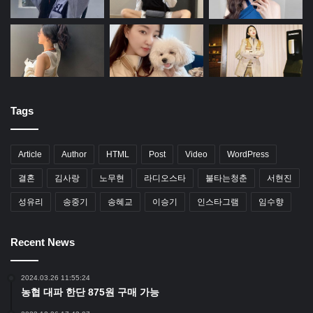
Tags
Article
Author
HTML
Post
Video
WordPress
결혼
김사랑
노무현
라디오스타
불타는청춘
서현진
성유리
송중기
송혜교
이승기
인스타그램
임수향
Recent News
2024.03.26 11:55:24
농협 대파 한단 875원 구매 가능