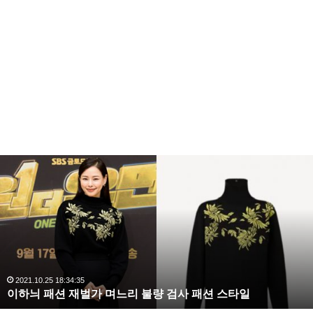
이
하
늬
패
션
재
벌
가
며
2021.10.25 18:34:35
이하늬 패션 재벌가 며느리 불량 검사 패션 스타일
느
리