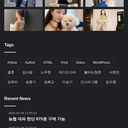
Tags
Article
Author
HTML
Post
Video
WordPress
결혼
김사랑
노무현
라디오스타
불타는청춘
서현진
성유리
송중기
송혜교
이승기
인스타그램
임수향
Recent News
2024.03.26 11:55:24
농협 대파 한단 875원 구매 가능
2023.12.26 17:43:07