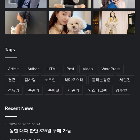
Tags
Article
Author
HTML
Post
Video
WordPress
결혼
김사랑
노무현
라디오스타
불타는청춘
서현진
성유리
송중기
송혜교
이승기
인스타그램
임수향
Recent News
2024.03.26 11:55:24
농협 대파 한단 875원 구매 가능