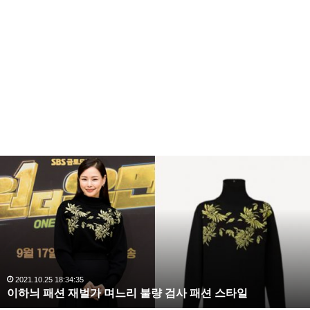
이
하
늬
패
션
재
벌
가
며
2021.10.25 18:34:35
이하늬 패션 재벌가 며느리 불량 검사 패션 스타일
느
리