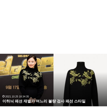
이
하
늬
패
션
재
벌
가
며
2021.10.25 18:34:35
이하늬 패션 재벌가 며느리 불량 검사 패션 스타일
느
리