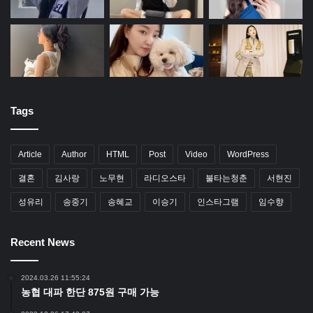
Tags
Article
Author
HTML
Post
Video
WordPress
결혼
김사랑
노무현
라디오스타
불타는청춘
서현진
성유리
송중기
송혜교
이승기
인스타그램
임수향
Recent News
2024.03.26 11:55:24
농협 대파 한단 875원 구매 가능