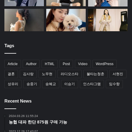
Tags
Article
Author
HTML
Post
Video
WordPress
결혼
김사랑
노무현
라디오스타
불타는청춘
서현진
성유리
송중기
송혜교
이승기
인스타그램
임수향
Recent News
2024.03.26 11:55:24
농협 대파 한단 875원 구매 가능
2023.12.26 17:43:07