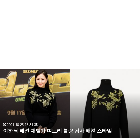
이
하
늬
패
션
재
벌
가
며
2021.10.25 18:34:35
이하늬 패션 재벌가 며느리 불량 검사 패션 스타일
느
리