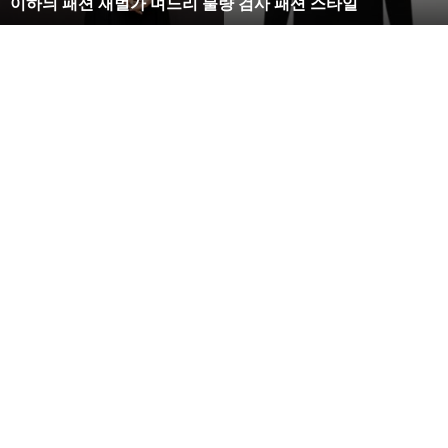
이하늬 패션 재벌가 며느리 불량 검사 패션 스타일
느
리
불
량
검
사
패
션
스
타
일