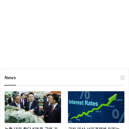
News
농협 대파 한단 875원 구매 가
금리 인상 서민경제에 미치는