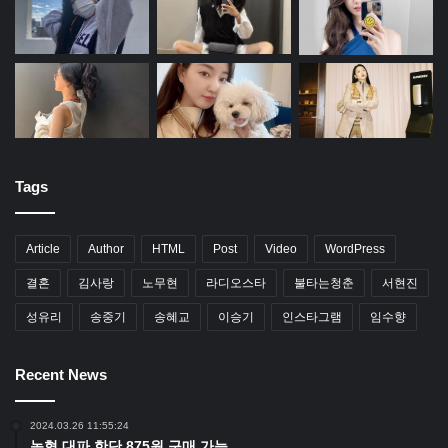
Tags
Article
Author
HTML
Post
Video
WordPress
결혼
김사랑
노무현
라디오스타
불타는청춘
서현진
성유리
송중기
송혜교
이승기
인스타그램
임수향
Recent News
2024.03.26 11:55:24
농협 대파 한단 875원 구매 가능