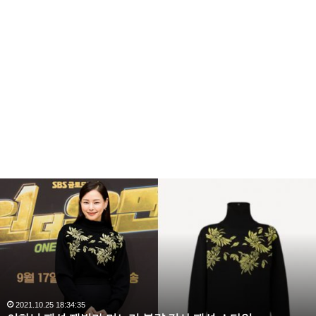
이
하
늬
패
션
재
벌
가
며
2021.10.25 18:34:35