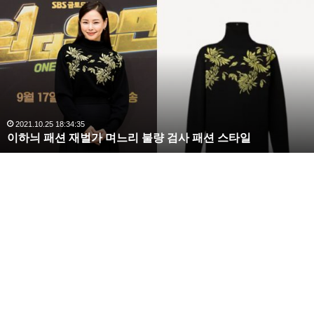
이
하
늬
패
션
재
벌
가
며
2021.10.25 18:34:35
이하늬 패션 재벌가 며느리 불량 검사 패션 스타일
느
리
불
량
검
사
패
션
스
타
일