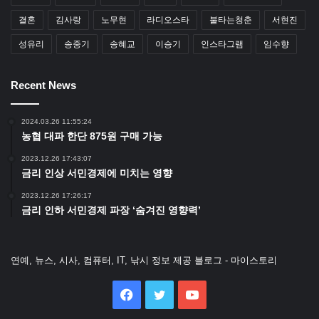
결혼
김사랑
노무현
라디오스타
불타는청춘
서현진
성유리
송중기
송혜교
이승기
인스타그램
임수향
Recent News
2024.03.26 11:55:24
농협 대파 한단 875원 구매 가능
2023.12.26 17:43:07
금리 인상 서민경제에 미치는 영향
2023.12.26 17:26:17
금리 인하 서민경제 파장 ‘숨겨진 영향력’
연예, 뉴스, 시사, 컴퓨터, IT, 낚시 정보 제공 블로그 - 마이스토리
Facebook
Twitter
YouTube