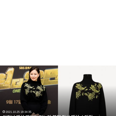
이
하
늬
패
션
재
벌
가
며
2021.10.25 18:34:35