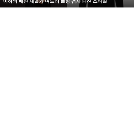
이하늬 패션 재벌가 며느리 불량 검사 패션 스타일
느
리
불
량
검
사
패
션
스
타
일