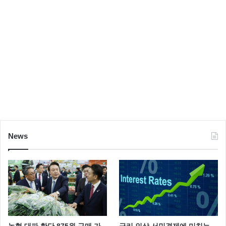
News
농협 대파 한단 875원 구매 가
금리 인상 서민경제에 미치는