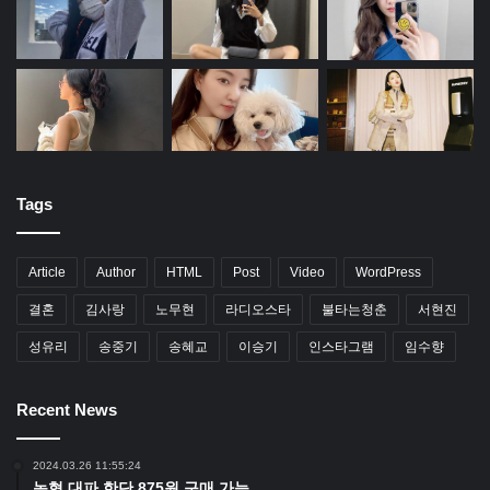
Tags
Article
Author
HTML
Post
Video
WordPress
결혼
김사랑
노무현
라디오스타
불타는청춘
서현진
성유리
송중기
송혜교
이승기
인스타그램
임수향
Recent News
2024.03.26 11:55:24
농협 대파 한단 875원 구매 가능