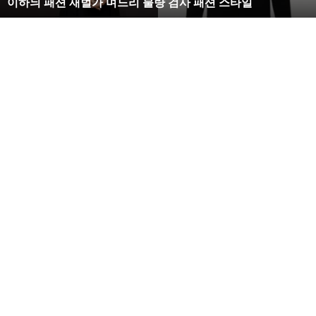
이하늬 패션 재벌가 며느리 불량 검사 패션 스타일
느
리
불
량
검
사
패
션
스
타
일