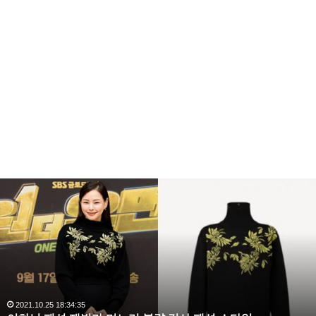
이
하
늬
패
션
재
벌
가
며
2021.10.25 18:34:35