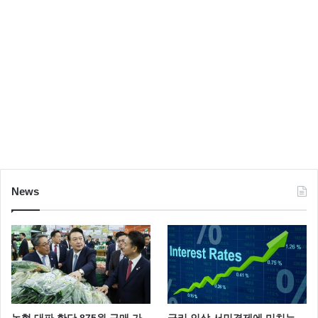
News
농협 대파 한단 875원 구매 가
금리 인상 서민경제에 미치는