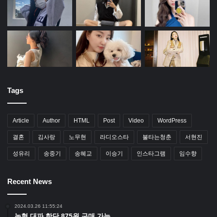
Tags
Article
Author
HTML
Post
Video
WordPress
결혼
김사랑
노무현
라디오스타
불타는청춘
서현진
성유리
송중기
송혜교
이승기
인스타그램
임수향
Recent News
2024.03.26 11:55:24
농협 대파 한단 875원 구매 가능