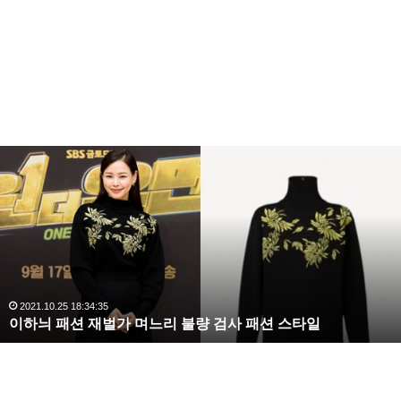
이
하
늬
패
션
재
벌
가
며
2021.10.25 18:34:35
이하늬 패션 재벌가 며느리 불량 검사 패션 스타일
느
리
불
량
검