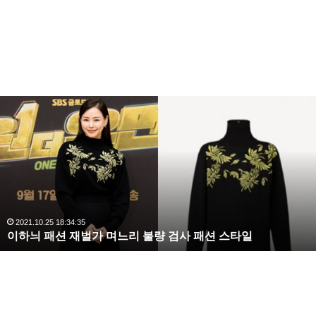
이
하
늬
패
션
재
벌
가
며
2021.10.25 18:34:35
이하늬 패션 재벌가 며느리 불량 검사 패션 스타일
느
리
불
량
검
사