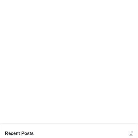
패
션
스
타
일
Recent Posts