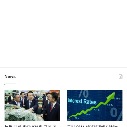
News
농협 대파 한단 875원 구매 가
금리 인상 서민경제에 미치는