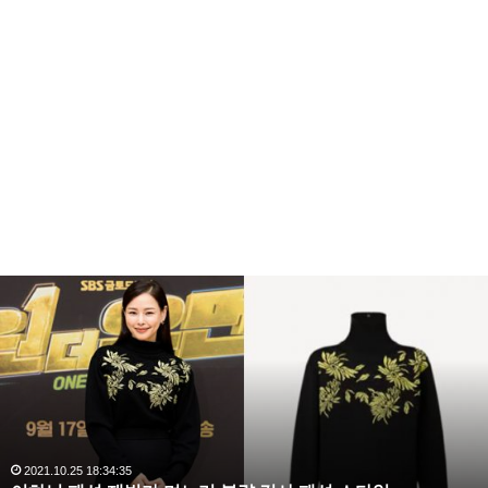
이
하
늬
패
션
재
벌
가
며
2021.10.25 18:34:35