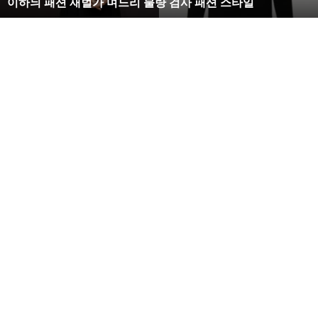
이하늬 패션 재벌가 며느리 불량 검사 패션 스타일
느
리
불
량
검
사
패
션
스
타
일