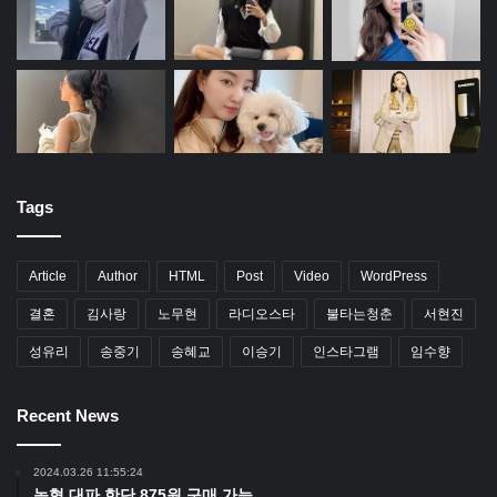
Tags
Article
Author
HTML
Post
Video
WordPress
결혼
김사랑
노무현
라디오스타
불타는청춘
서현진
성유리
송중기
송혜교
이승기
인스타그램
임수향
Recent News
2024.03.26 11:55:24
농협 대파 한단 875원 구매 가능