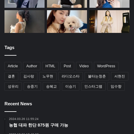
Tags
Article
Author
HTML
Post
Video
WordPress
결혼
김사랑
노무현
라디오스타
불타는청춘
서현진
성유리
송중기
송혜교
이승기
인스타그램
임수향
Recent News
2024.03.26 11:55:24
농협 대파 한단 875원 구매 가능