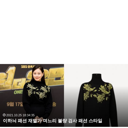
이
하
늬
패
션
재
벌
가
며
2021.10.25 18:34:35
이하늬 패션 재벌가 며느리 불량 검사 패션 스타일
느
리