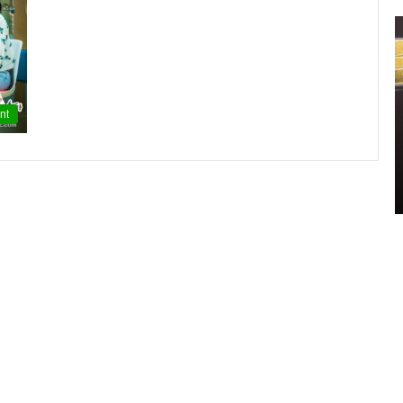
신
민
아
구
찌
nt
파
격
2021.11.11 15:14:00
시
신민아 구찌 파격 시스루 원피스 화보 ‘우리
스
영 중
들의 블루스’ 촬영 중
루
원
피
스
화
보
‘
우
리
들
의