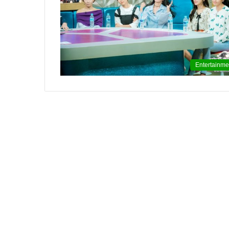
윤
아
근
황
인
Entertainme
스
타
여
2020.09.12 15:45:04
신
윤아 근황 인스타 여신 미모 화보 촬
미
모
화
보
촬
영
중