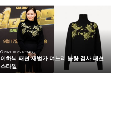
이
복
하
수
늬
해
패
라
션
김
재
사
벌
랑
2021.10.25 18:34:35
2020.10.03 1
가
,
이하늬 패션 재벌가 며느리 불량 검사 패션
복수해라 
며
완
스타일
압도
느
벽
리
한
불
S
량
라
검
인
사
몸
패
매
션
시
스
선
타
압
일
도