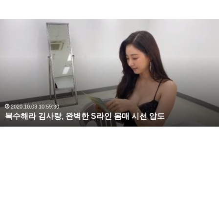
복
수
해
라
김
사
랑
,
완
2020.10.03 10:59:30
복수해라 김사랑, 완벽한 S라인 몸매 시선 압도
벽
한
S
라
인
몸
매
시
선
압