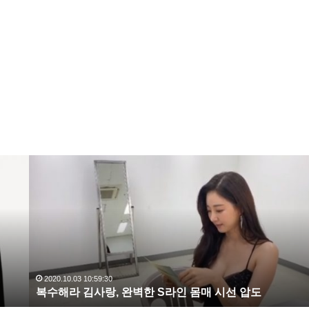
복
수
해
라
김
사
랑
,
완
2020.10.03 10:59:30
복수해라 김사랑, 완벽한 S라인 몸매 시선 압도
벽
한