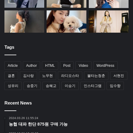
Tags
Article
Author
HTML
Post
Video
WordPress
결혼
김사랑
노무현
라디오스타
불타는청춘
서현진
성유리
송중기
송혜교
이승기
인스타그램
임수향
Recent News
2024.03.26 11:55:24
농협 대파 한단 875원 구매 가능