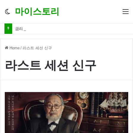
마이스토리
Switch
M
skin
금리 인하 서민경제 파장 ‘숨겨진 영향력’
Home
/
라스트 세션 신구
라스트 세션 신구