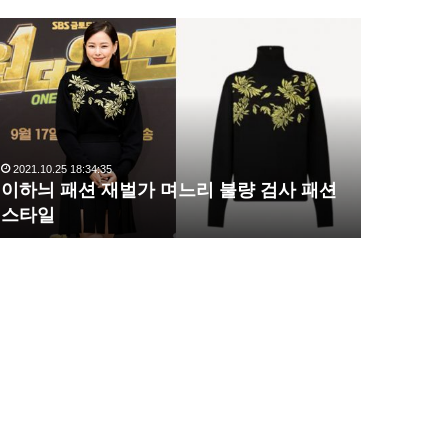
이
복
하
수
늬
해
패
라
션
김
재
사
벌
랑
2021.10.25 18:34:35
2020.10.03 1
가
,
이하늬 패션 재벌가 며느리 불량 검사 패션
복수해라 
며
완
스타일
압도
느
벽
리
한
불
S
량
라
검
인
사
몸
패
매
션
시
스
선
타
압
일
도