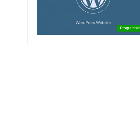
윤
아
근
Programmi
황
인
스
타
여
2020.09.12 15:45:04
신
윤아 근황 인스타 여신 미모 화보 촬
미
모
화
보
촬
영
중