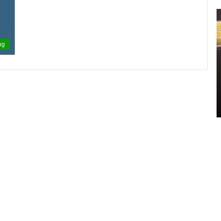
신
민
아
ng
구
찌
파
격
2021.11.11 15:14:00
시
신민아 구찌 파격 시스루 원피스 화보 ‘우리
스
영 중
들의 블루스’ 촬영 중
루
원
피
스
화
보
‘
우
리
들
의