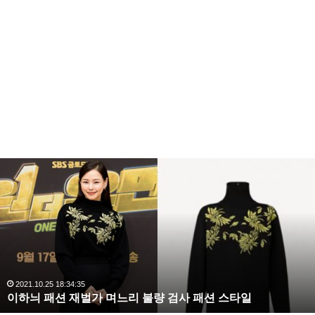
이
하
늬
패
션
재
벌
가
며
2021.10.25 18:34:35
이하늬 패션 재벌가 며느리 불량 검사 패션 스타일
느
리