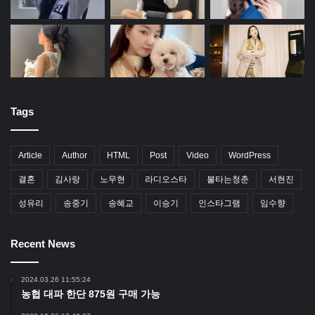
Tags
Article
Author
HTML
Post
Video
WordPress
결혼
김사랑
노무현
라디오스타
불타는청춘
서현진
성유리
송중기
송혜교
이승기
인스타그램
임수향
Recent News
2024.03.26 11:55:24
농협 대파 한단 875원 구매 가능