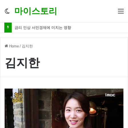
마이스토리
Switch
M
skin
금리 인상 서민경제에 미치는 영향
Home
/
김지한
김지한