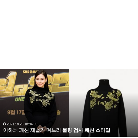
이
하
늬
패
션
재
벌
가
며
2021.10.25 18:34:35
이하늬 패션 재벌가 며느리 불량 검사 패션 스타일
느
리