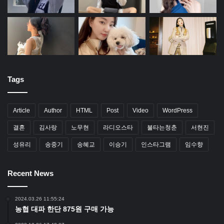
Tags
Article
Author
HTML
Post
Video
WordPress
결혼
김사랑
노무현
라디오스타
불타는청춘
서현진
성유리
송중기
송혜교
이승기
인스타그램
임수향
Recent News
2024.03.26 11:55:24
농협 대파 한단 875원 구매 가능