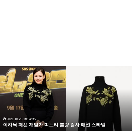
이
하
늬
패
션
재
벌
가
며
2021.10.25 18:34:35
이하늬 패션 재벌가 며느리 불량 검사 패션 스타일
느
리