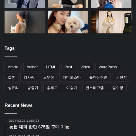
Tags
Article
Author
HTML
Post
Video
WordPress
결혼
김사랑
노무현
라디오스타
불타는청춘
서현진
성유리
송중기
송혜교
이승기
인스타그램
임수향
Recent News
2024.03.26 11:55:24
농협 대파 한단 875원 구매 가능