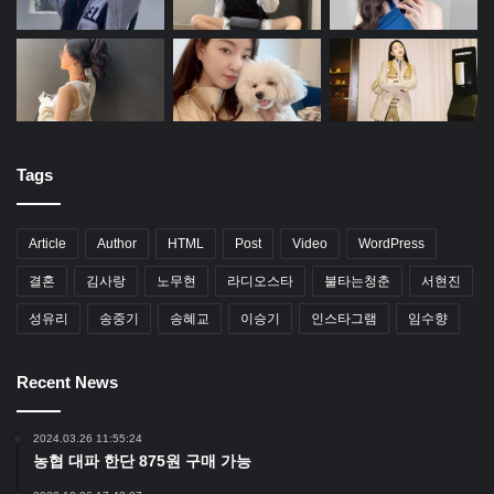
Tags
Article
Author
HTML
Post
Video
WordPress
결혼
김사랑
노무현
라디오스타
불타는청춘
서현진
성유리
송중기
송혜교
이승기
인스타그램
임수향
Recent News
2024.03.26 11:55:24
농협 대파 한단 875원 구매 가능