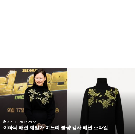
이
하
늬
패
션
재
벌
가
며
2021.10.25 18:34:35
이하늬 패션 재벌가 며느리 불량 검사 패션 스타일
느
리