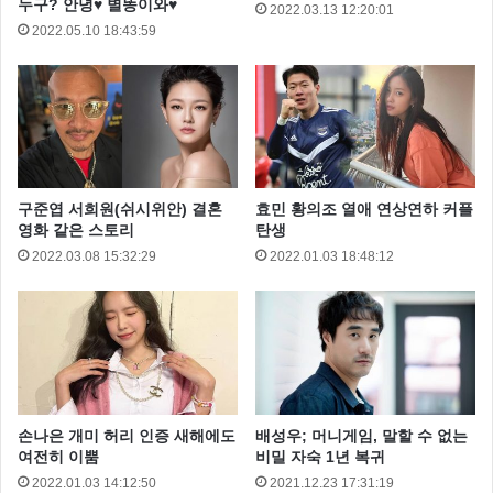
누구? 안녕♥ 별똥이와♥
2022.03.13 12:20:01
2022.05.10 18:43:59
당시 손호영 소속사 MMO는 “손호영과 황보미가 좋은
감정을 가지고 만난 것은 사실이나 최근 만남의 횟수가
적어지며 관계가 소원해져 좋은 친구 사이로 남게 됐
다”라고 밝히기도 했다.
구준엽 서희원(쉬시위안) 결혼
효민 황의조 열애 연상연하 커플
영화 같은 스토리
탄생
2022.03.08 15:32:29
2022.01.03 18:48:12
손나은 개미 허리 인증 새해에도
배성우; 머니게임, 말할 수 없는
여전히 이뿜
비밀 자숙 1년 복귀
2022.01.03 14:12:50
2021.12.23 17:31:19