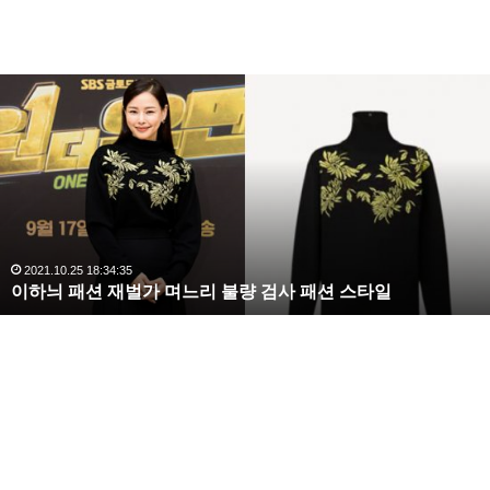
복
수
해
라
김
사
랑
,
완
2020.10.03 10:59:30
복수해라 김사랑, 완벽한 S라인 몸매 시선 압도
벽
한
S
라
인
몸
매
시
선