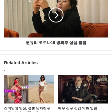
권유리 코로나19 방과후 설렘 불참
Related Articles
황보미 손호영 열애
지난 2015년 황보미는 GOD 출신 손호영과 열애설도 있
었는데요
장미인애 임신, 결혼 남자친구
배우 신구 건강 악화 입원