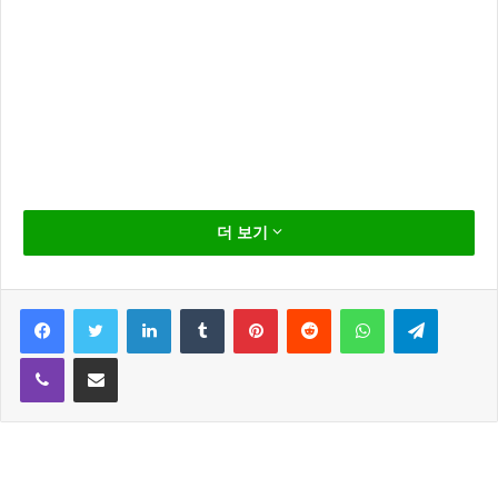
SBS 스포츠 아나운서 출신 황보미에 대한 관심이 집중
더 보기
되고 있다.
황보미 누구?
Facebook
Twitter
LinkedIn
Tumblr
Pinterest
Reddit
WhatsApp
Telegram
단국대학교 영어영문학과를 졸업한 황보미는 2013년
Viber
Share via Email
연기자로 데뷔 했다.