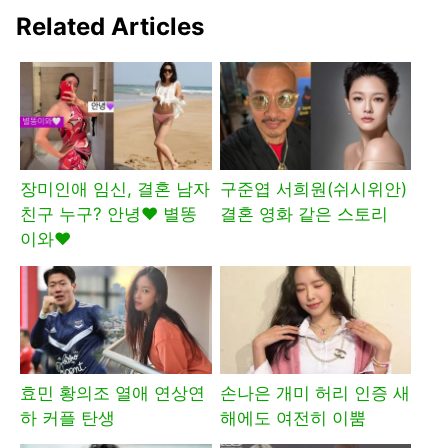
Related Articles
장미인애 임신, 결혼 남자
구준엽 서희원(쉬시위안)
친구 누구? 안녕♥ 별똥
결혼 영화 같은 스토리
이와♥
효민 황의조 열애 연상연
손나은 개미 허리 인증 새
하 커플 탄생
해에도 여전히 이뿜