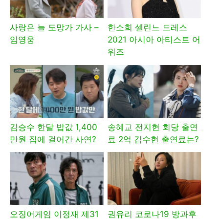
사랑은 늘 도망가 가사 –
한소희 셀린느 드레스
임영웅
2021 아시아 아티스트 어
워즈
김승수 한달 밥값 1,400
송혜교 전지현 회당 출연
만원 집에 걸어간 사연?
료 2억 김수현 출연료는?
오징어게임 이정재 제31
권유리 코로나19 방과후