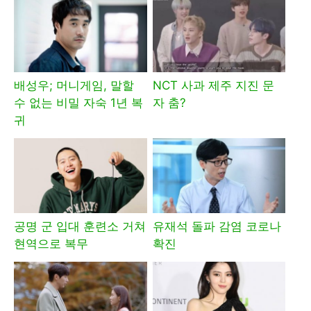
배성우; 머니게임, 말할
NCT 사과 제주 지진 문
수 없는 비밀 자숙 1년 복
자 춤?
귀
공명 군 입대 훈련소 거쳐
유재석 돌파 감염 코로나
현역으로 복무
확진