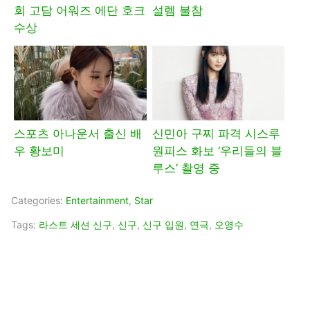
회 고담 어워즈 에단 호크
설렘 불참
수상
스포츠 아나운서 출신 배
신민아 구찌 파격 시스루
우 황보미
원피스 화보 ‘우리들의 블
루스’ 촬영 중
Categories:
Entertainment
,
Star
Tags:
라스트 세션 신구
,
신구
,
신구 입원
,
연극
,
오영수